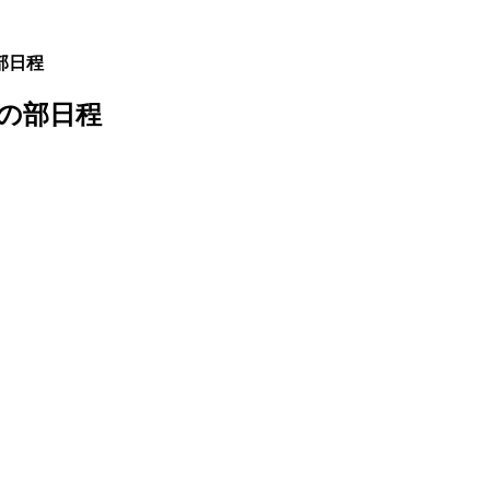
部日程
生の部日程