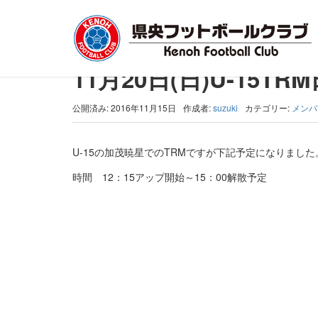
トップ
>
メンバー
>
11月20日(日)U-15TRM日程変更
11月20日(日)U-15T
公開済み: 2016年11月15日
作成者:
suzuki
カテゴリー:
メンバ
U-15の加茂暁星でのTRMですが下記予定になりました
時間 12：15アップ開始～15：00解散予定