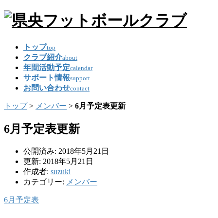
トップ
top
クラブ紹介
about
年間活動予定
calendar
サポート情報
support
お問い合わせ
contact
トップ
>
メンバー
>
6月予定表更新
6月予定表更新
公開済み: 2018年5月21日
更新: 2018年5月21日
作成者:
suzuki
カテゴリー:
メンバー
6月予定表