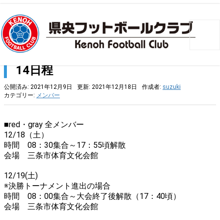
トップ
>
メンバー
>
12/18(土)･19(日) 会長杯ﾌｯﾄｻﾙ大会U-14日程
12/18(土)･19(日) 会長杯ﾌｯﾄｻﾙ大会U-
14日程
公開済み: 2021年12月9日
更新: 2021年12月18日
作成者:
suzuki
カテゴリー:
メンバー
■red・gray 全メンバー
12/18（土）
時間 08：30集合～17：55頃解散
会場 三条市体育文化会館
12/19(土)
※決勝トーナメント進出の場合
時間 08：00集合～大会終了後解散（17：40頃）
会場 三条市体育文化会館