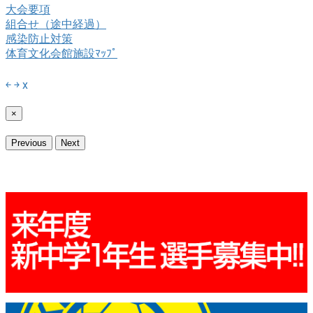
大会要項
組合せ（途中経過）
感染防止対策
体育文化会館施設ﾏｯﾌﾟ
￩
￫
x
×
Previous
Next