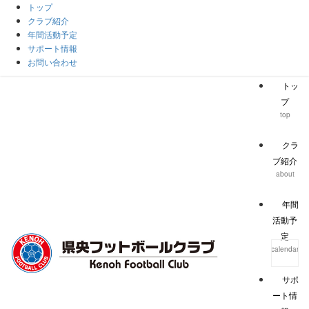
トップ
クラブ紹介
年間活動予定
サポート情報
お問い合わせ
トッ
プ
top
クラ
ブ紹介
about
年間
活動予
定
calendar
サポ
ート情