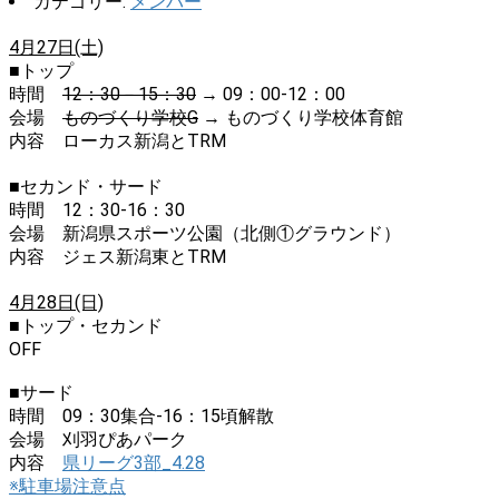
カテゴリー:
メンバー
4月27日(土)
■トップ
時間
12：30－15：30
→ 09：00-12：00
会場
ものづくり学校G
→ ものづくり学校体育館
内容 ローカス新潟とTRM
■セカンド・サード
時間 12：30-16：30
会場 新潟県スポーツ公園（北側①グラウンド）
内容 ジェス新潟東とTRM
4月28日(日)
■トップ・セカンド
OFF
■サード
時間 09：30集合-16：15頃解散
会場 刈羽ぴあパーク
内容
県リーグ3部_4.28
※駐車場注意点