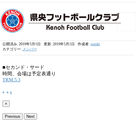
トップ
>
メンバー
>
5月3日(金) ｾｶﾝﾄﾞ･ｻｰﾄﾞTRM日程
5月3日(金) ｾｶﾝﾄﾞ･ｻｰﾄﾞTRM日程
公開済み: 2019年5月1日
更新: 2019年5月1日
作成者:
suzuki
カテゴリー:
メンバー
■セカンド・サード
時間、会場は予定表通り
TRM.5.3
￩
￫
x
×
Previous
Next