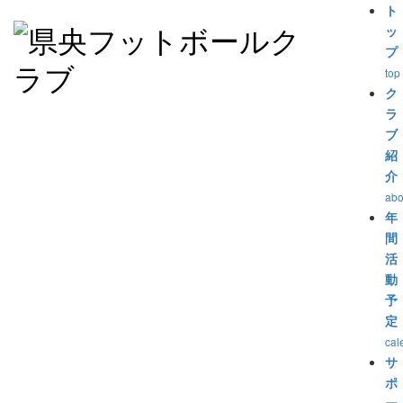
ト
ッ
プ
top
ク
ラ
ブ
紹
介
abo
年
間
活
動
予
定
cal
サ
ポ