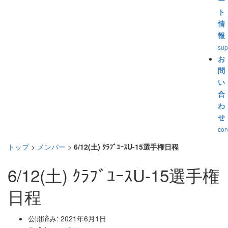
ー
ト
情
報
sup
お
問
い
合
わ
せ
con
トップ
>
メンバー
>
6/12(土) ｸﾗﾌﾞﾕｰｽU-15選手権日程
6/12(土) ｸﾗﾌﾞﾕｰｽU-15選手権
日程
公開済み: 2021年6月1日