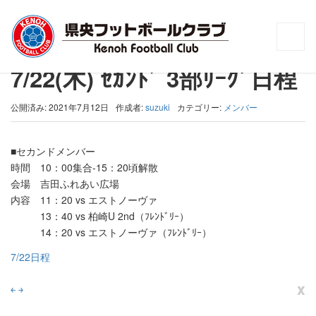
トップ
>
メンバー
>
7/22(木) ｾｶﾝﾄﾞ 3部ﾘｰｸﾞ日程
7/22(木) ｾｶﾝﾄﾞ 3部ﾘｰｸﾞ日程
公開済み: 2021年7月12日
作成者:
suzuki
カテゴリー:
メンバー
■セカンドメンバー
時間 10：00集合-15：20頃解散
会場 吉田ふれあい広場
内容 11：20 vs エストノーヴァ
13：40 vs 柏崎U 2nd（ﾌﾚﾝﾄﾞﾘｰ）
14：20 vs エストノーヴァ（ﾌﾚﾝﾄﾞﾘｰ）
7/22日程
x
￩
￫