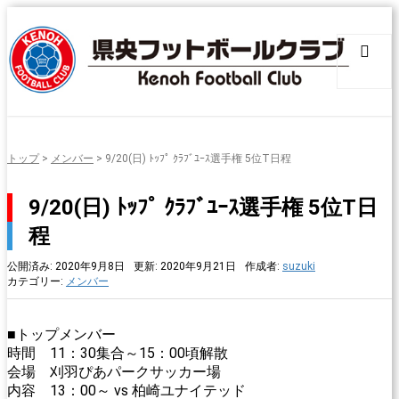
トップ
>
メンバー
>
9/20(日) ﾄｯﾌﾟ ｸﾗﾌﾞﾕｰｽ選手権 5位T日程
9/20(日) ﾄｯﾌﾟ ｸﾗﾌﾞﾕｰｽ選手権 5位T日
程
公開済み: 2020年9月8日
更新: 2020年9月21日
作成者:
suzuki
カテゴリー:
メンバー
■トップメンバー
時間 11：30集合～15：00頃解散
会場 刈羽ぴあパークサッカー場
内容 13：00～ vs 柏崎ユナイテッド