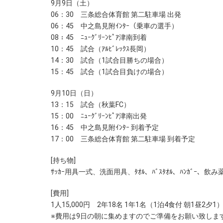
9月9日（土）
06：30 三条総合体育館 第二駐車場 出発
06：45 中之島見附ｲﾝﾀｰ（乗車の選手）
08：45 ﾆｭｰｸﾞﾘｰﾝﾋﾟｱ津南到着
10：45 試合（ｱﾙﾋﾞﾚｯｸｽ長岡）
14：30 試合（1試合目勝ちの場合）
15：45 試合（1試合目負けの場合）
9月10日（日）
13：15 試合（秋葉FC）
15：00 ﾆｭｰｸﾞﾘｰﾝﾋﾟｱ津南出発
16：45 中之島見附ｲﾝﾀｰ 到着予定
17：00 三条総合体育館 第二駐車場 到着予定
[持ち物]
ｻｯｶｰ用具一式、洗面用具、ﾀｵﾙ、ﾊﾞｽﾀｵﾙ、ﾊﾝｶﾞ
[費用]
1人15,000円 2年18名 1年1名（1泊4食付 朝1昼2夕1
※費用は9日の朝に集めますのでご準備をお願い致します