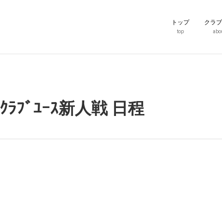
トップ
クラブ
top
abo
 ｸﾗﾌﾞﾕｰｽ新人戦 日程