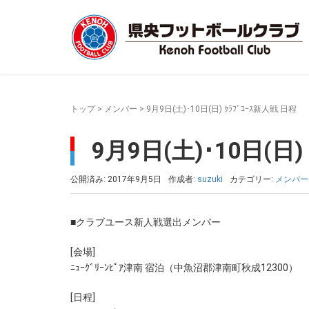
トップ
>
メンバー
>
9月9日(土)･10日(日) ｸﾗﾌﾞﾕｰｽ新人戦 日程
9月9日(土)･10日(日)
公開済み: 2017年9月5日
作成者:
suzuki
カテゴリー:
メンバー
■クラブユース新人戦選出メンバー
[会場]
ﾆｭｰｸﾞﾘｰﾝﾋﾟｱ津南 宿泊（中魚沼郡津南町秋成12300）
[日程]