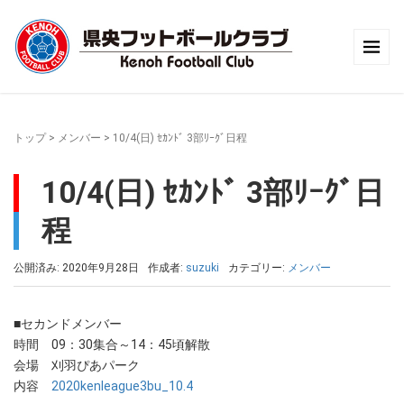
トップ
>
メンバー
>
10/4(日) ｾｶﾝﾄﾞ 3部ﾘｰｸﾞ日程
10/4(日) ｾｶﾝﾄﾞ 3部ﾘｰｸﾞ日
程
公開済み: 2020年9月28日
作成者:
suzuki
カテゴリー:
メンバー
■セカンドメンバー
時間 09：30集合～14：45頃解散
会場 刈羽ぴあパーク
内容
2020kenleague3bu_10.4