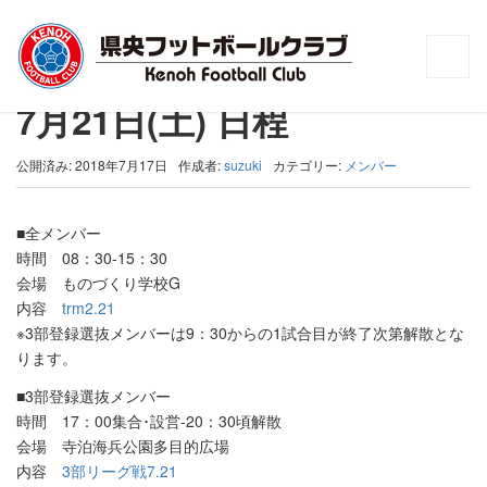
トップ
>
メンバー
>
7月21日(土) 日程
7月21日(土) 日程
公開済み: 2018年7月17日
作成者:
suzuki
カテゴリー:
メンバー
■全メンバー
時間 08：30-15：30
会場 ものづくり学校G
内容
trm2.21
※3部登録選抜メンバーは9：30からの1試合目が終了次第解散とな
ります。
■3部登録選抜メンバー
時間 17：00集合･設営-20：30頃解散
会場 寺泊海兵公園多目的広場
内容
3部リーグ戦7.21