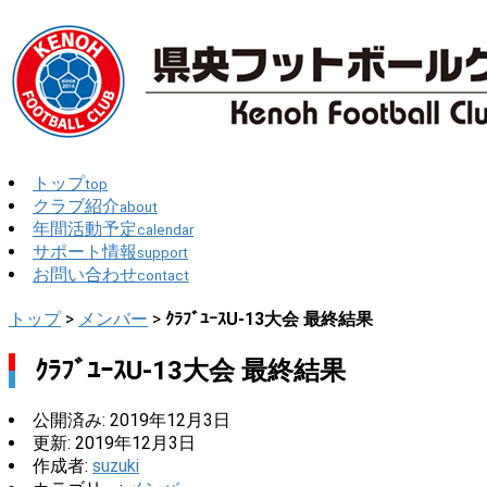
トップ
top
クラブ紹介
about
年間活動予定
calendar
サポート情報
support
お問い合わせ
contact
トップ
>
メンバー
>
ｸﾗﾌﾞﾕｰｽU-13大会 最終結果
ｸﾗﾌﾞﾕｰｽU-13大会 最終結果
公開済み: 2019年12月3日
更新: 2019年12月3日
作成者:
suzuki